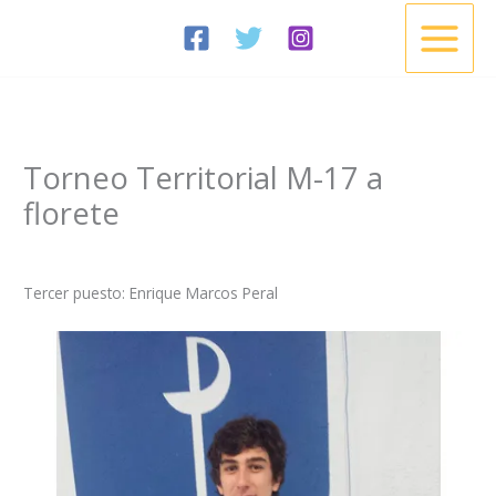
Ir
al
contenido
Torneo Territorial M-17 a
florete
/
Noticias
/ Por
Esgrima Cisneros
Tercer puesto: Enrique Marcos Peral