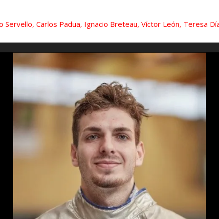
 Servello, Carlos Padua, Ignacio Breteau, Víctor León, Teresa Dí