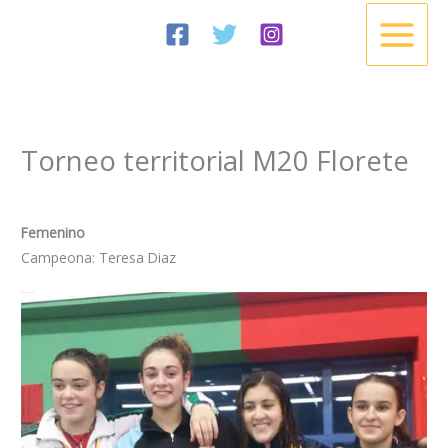
Ir
al
contenido
Torneo territorial M20 Florete
/
Noticias
/ Por
Esgrima Cisneros
Femenino
Campeona: Teresa Diaz