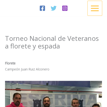
Ir
al
contenido
Torneo Nacional de Veteranos
a florete y espada
/
Noticias
/ Por
Esgrima Cisneros
Florete
Campeón Juan Ruiz Alconero