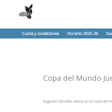
Ir
al
contenido
Cuota y condiciones
Horario 2025-26
Soc
Copa del Mundo Ju
/
Noticias
/ Por
Esgrima Cisneros
Augusto Servello vence en la Copa del 