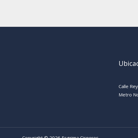
Ubica
Calle Re
Metro No
Copyright © 2026 Esgrima Cisneros