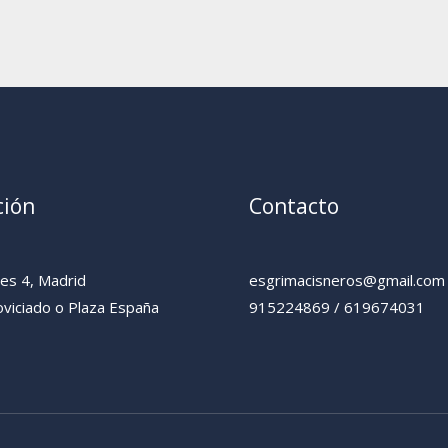
ción
Contacto
yes 4, Madrid
esgrimacisneros@gmail.com
viciado o Plaza España
915224869 / 619674031