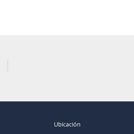
←
Entrada anterior
Entrada siguiente
→
Ubicación