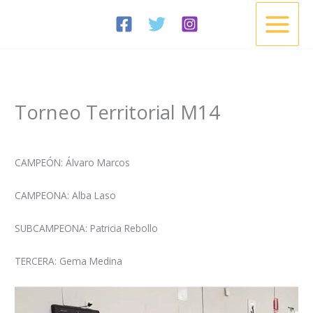
Ir
al
contenido
Torneo Territorial M14
/
Noticias
/ Por
Esgrima Cisneros
CAMPEÓN: Álvaro Marcos
CAMPEONA: Alba Laso
SUBCAMPEONA: Patricia Rebollo
TERCERA: Gema Medina