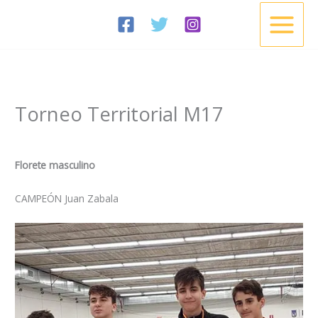
Ir
al
contenido
Torneo Territorial M17
/
Noticias
/ Por
Esgrima Cisneros
Florete masculino
CAMPEÓN Juan Zabala