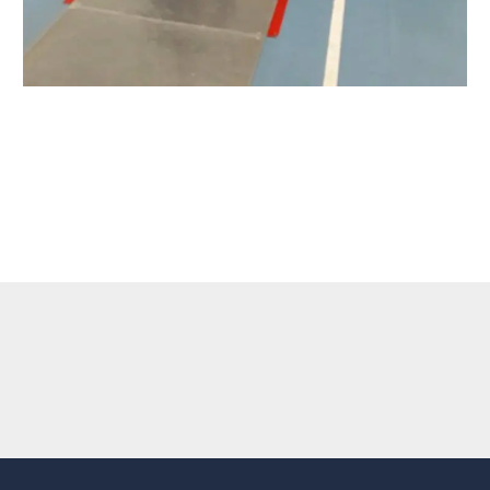
←
Entrada anterior
Entrada siguiente
→