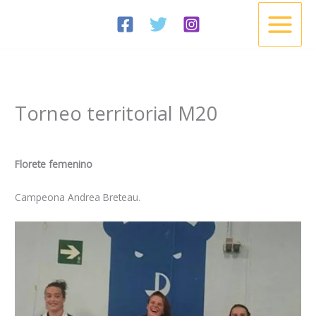
Ir
al
contenido
Torneo territorial M20
/
Noticias
/ Por
Esgrima Cisneros
Florete femenino
Campeona Andrea Breteau.