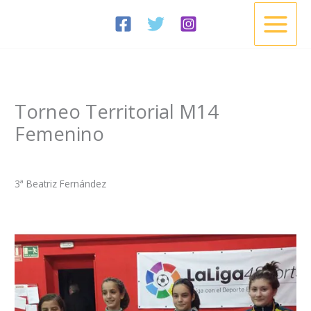
Ir
al
contenido
Torneo Territorial M14
Femenino
/
Noticias
/ Por
Esgrima Cisneros
3ª Beatriz Fernández