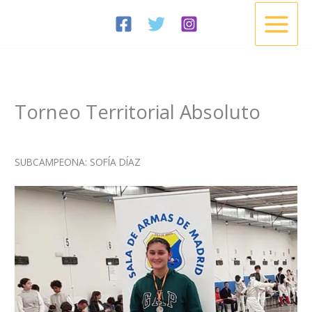
Ir
al
contenido
Torneo Territorial Absoluto
/
Noticias
/ Por
Esgrima Cisneros
SUBCAMPEONA: SOFÍA DÍAZ