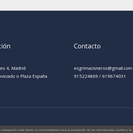
ción
Contacto
yes 4, Madrid
esgrimacisneros@gmail.com
viciado o Plaza España
915224869 / 619674031
tinúa navegando está dando su consentimiento para la aceptación de las mencionadas cookies y l