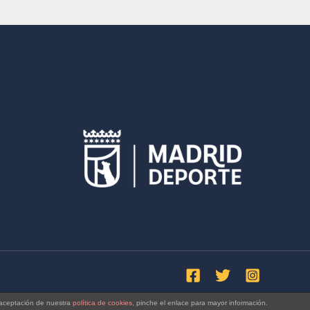
a aceptación de nuestra
política de cookies
, pinche el enlace para mayor información.