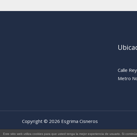
Ubica
Calle Re
Metro No
Copyright © 2026 Esgrima Cisneros
Este sitio web utiliza cookies para que usted tenga la mejor experiencia de usuario. Si con