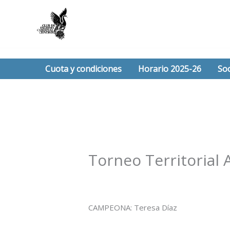
Ir
al
contenido
Cuota y condiciones
Horario 2025-26
Soc
Torneo Territorial 
/
Noticias
/ Por
Esgrima Cisneros
CAMPEONA: Teresa Díaz