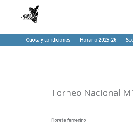
Ir
al
contenido
Cuota y condiciones
Horario 2025-26
Soc
Torneo Nacional M
/
Noticias
/ Por
Esgrima Cisneros
Florete femenino