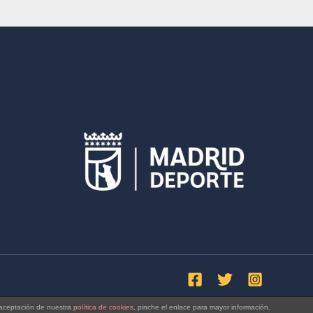
a aceptación de nuestra
política de cookies
, pinche el enlace para mayor información.