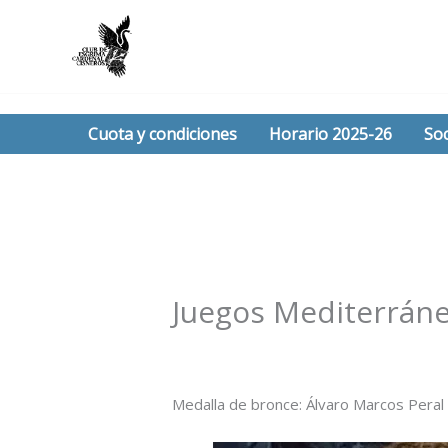
Ir
al
contenido
Cuota y condiciones
Horario 2025-26
Soc
Juegos Mediterráne
/
Noticias
/ Por
Esgrima Cisneros
Medalla de bronce: Álvaro Marcos Peral