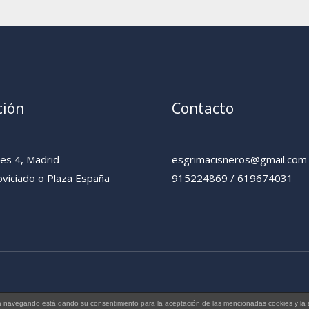
ción
Contacto
yes 4, Madrid
esgrimacisneros@gmail.com
viciado o Plaza España
915224869 / 619674031
tinúa navegando está dando su consentimiento para la aceptación de las mencionadas cookies y l