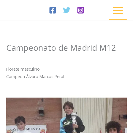
Ir
al
contenido
Campeonato de Madrid M12
/
Noticias
/ Por
Esgrima Cisneros
Florete masculino
Campeón Álvaro Marcos Peral