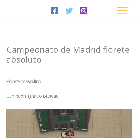
Ir
al
contenido
Campeonato de Madrid florete
absoluto
/
Noticias
/ Por
Esgrima Cisneros
Florete masculino
Campeón: Ignacio Breteau