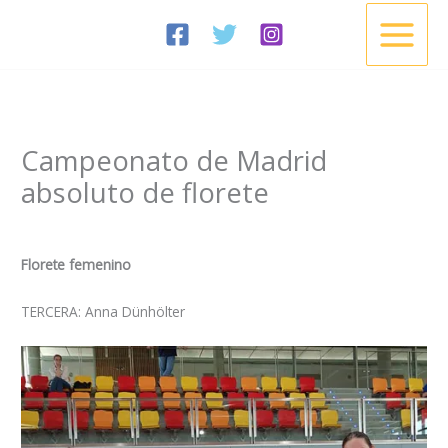
Ir
al
contenido
Campeonato de Madrid
absoluto de florete
/
Noticias
/ Por
Esgrima Cisneros
Florete femenino
TERCERA: Anna Dünhölter