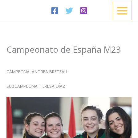
Ir
al
contenido
Campeonato de España M23
/
Noticias
/ Por
Esgrima Cisneros
CAMPEONA: ANDREA BRETEAU
SUBCAMPEONA: TERESA DÍAZ