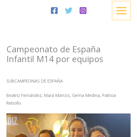
Ir
al
contenido
Campeonato de España
Infantil M14 por equipos
/
Noticias
/ Por
Esgrima Cisneros
SUBCAMPEONAS DE ESPAÑA
Beatriz Fernández,
Mara Marcos, Gema Medina, Patricia
Rebollo