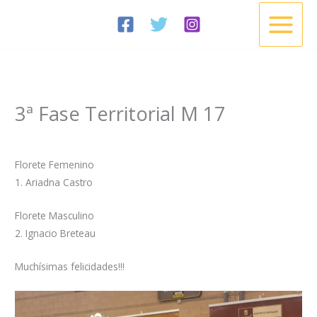
Ir
al
contenido
3ª Fase Territorial M 17
/
Noticias
/ Por
Esgrima Cisneros
Florete Femenino
1. Ariadna Castro
Florete Masculino
2. Ignacio Breteau
Muchísimas felicidades!!!